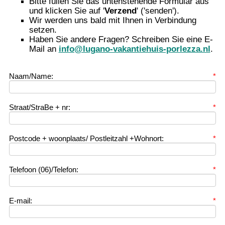
Bitte füllen Sie das untenstehende Formular aus
und klicken Sie auf '
Verzend
' ('senden').
Wir werden uns bald mit Ihnen in Verbindung
setzen.
Haben Sie andere Fragen? Schreiben Sie eine E-
Mail an
info@lugano-vakantiehuis-porlezza.nl
.
Naam/Name:
*
Straat/StraBe + nr:
*
Postcode + woonplaats/ Postleitzahl +Wohnort:
*
Telefoon (06)/Telefon:
*
E-mail:
*